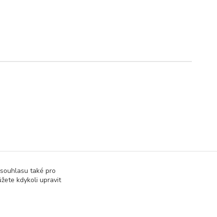
 souhlasu také pro
žete kdykoli upravit
Vytvořeno na
Eshop-rychle.cz