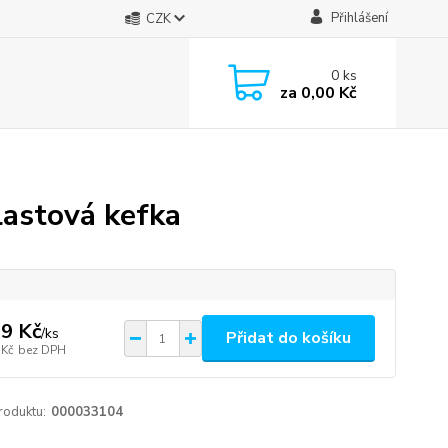
Přihlášení
CZK
0
ks
za
0,00 Kč
lastová kefka
9 Kč
/
ks
Přidat do košíku
 Kč
bez DPH
roduktu:
000033104