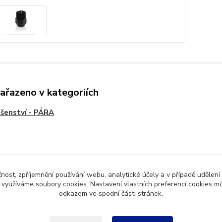
zařazeno v kategoriích
ušenství - PÁRA
Upravit sběr cookies.
čnost, zpříjemnění používání webu, analytické účely a v případě udělení
y využíváme soubory cookies. Nastavení vlastních preferencí cookies mů
odkazem ve spodní části stránek.