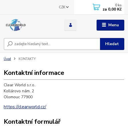
0
ks
CZK
za
0,00 Kč
Menu
Hledat
Úvod
KONTAKTY
Kontaktní informace
Clear World s.r.o.
Kollárovo nám. 2
Olomouc 77900
https://clearworld.cz/
Kontaktní formulář