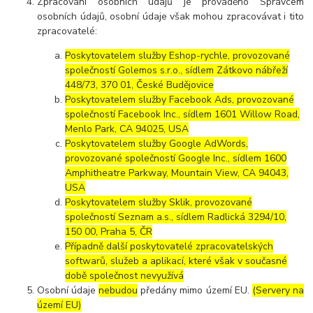
Zpracování osobních údajů je prováděno Správcem
osobních údajů, osobní údaje však mohou zpracovávat i tito
zpracovatelé:
Poskytovatelem služby Eshop-rychle, provozované
společností Golemos s.r.o., sídlem Zátkovo nábřeží
448/73, 370 01, České Budějovice
Poskytovatelem služby Facebook Ads, provozované
společností Facebook Inc., sídlem 1601 Willow Road,
Menlo Park, CA 94025, USA
Poskytovatelem služby Google AdWords,
provozované společností Google Inc., sídlem 1600
Amphitheatre Parkway, Mountain View, CA 94043,
USA
Poskytovatelem služby Sklik, provozované
společností Seznam a.s., sídlem Radlická 3294/10,
150 00, Praha 5, ČR
Případně další poskytovatelé zpracovatelských
softwarů, služeb a aplikací, které však v současné
době společnost nevyužívá
Osobní údaje
nebudou
předány mimo území EU.
(Servery na
území EU)