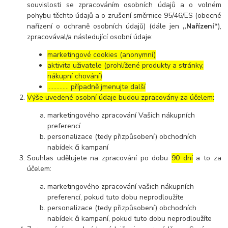
souvislosti se zpracováním osobních údajů a o volném
pohybu těchto údajů a o zrušení směrnice 95/46/ES (obecné
nařízení o ochraně osobních údajů) (dále jen
„Nařízení“
),
zpracovával/a následující osobní údaje:
marketingové cookies (anonymní)
aktivita uživatele (prohlížené produkty a stránky,
nákupní chování)
………….. případně jmenujte další
Výše uvedené osobní údaje budou zpracovány za účelem:
marketingového zpracování Vašich nákupních
preferencí
personalizace (tedy přizpůsobení) obchodních
nabídek či kampaní
Souhlas udělujete na zpracování po dobu
90 dní
a to za
účelem:
marketingového zpracování vašich nákupních
preferencí, pokud tuto dobu neprodloužíte
personalizace (tedy přizpůsobení) obchodních
nabídek či kampaní, pokud tuto dobu neprodloužíte