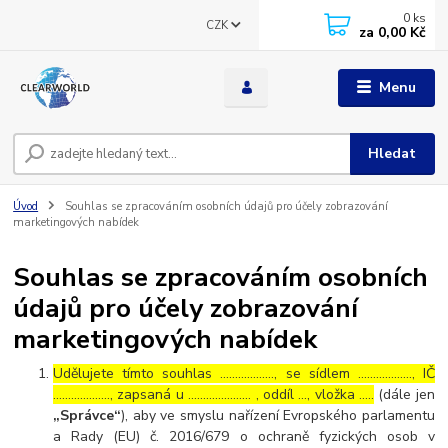
0
ks
CZK
za
0,00 Kč
Menu
Hledat
Úvod
Souhlas se zpracováním osobních údajů pro účely zobrazování
marketingových nabídek
Souhlas se zpracováním osobních
údajů pro účely zobrazování
marketingových nabídek
Udělujete tímto souhlas ……………..., se sídlem ………………, IČ
………………., zapsaná u ………………… , oddíl …, vložka …..
(dále jen
„Správce“
), aby ve smyslu nařízení Evropského parlamentu
a Rady (EU) č. 2016/679 o ochraně fyzických osob v